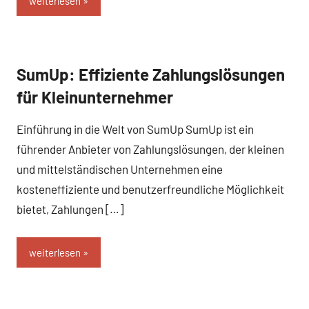
weiterlesen
SumUp: Effiziente Zahlungslösungen
Business
und B2B
für Kleinunternehmer
Einführung in die Welt von SumUp SumUp ist ein
führender Anbieter von Zahlungslösungen, der kleinen
und mittelständischen Unternehmen eine
kosteneffiziente und benutzerfreundliche Möglichkeit
bietet, Zahlungen […]
weiterlesen