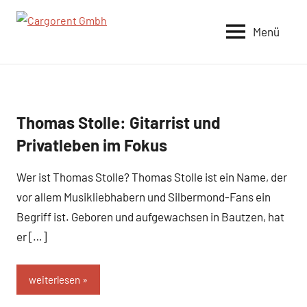
Zum
Inhalt
Menü
Cargorent
springen
Gmbh
Thomas Stolle: Gitarrist und
Business
und B2B
Privatleben im Fokus
Wer ist Thomas Stolle? Thomas Stolle ist ein Name, der
vor allem Musikliebhabern und Silbermond-Fans ein
Begriff ist. Geboren und aufgewachsen in Bautzen, hat
er […]
weiterlesen