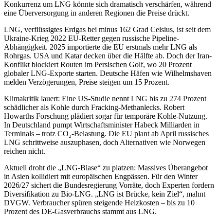
Konkurrenz um LNG könnte sich dramatisch verschärfen, während
eine Überversorgung in anderen Regionen die Preise drückt.
LNG, verflüssigtes Erdgas bei minus 162 Grad Celsius, ist seit dem
Ukraine-Krieg 2022 EU-Retter gegen russische Pipeline-
Abhängigkeit. 2025 importierte die EU erstmals mehr LNG als
Rohrgas. USA und Katar decken über die Hälfte ab. Doch der Iran-
Konflikt blockiert Routen im Persischen Golf, wo 20 Prozent
globaler LNG-Exporte starten. Deutsche Häfen wie Wilhelmshaven
melden Verzögerungen, Preise steigen um 15 Prozent.
Klimakritik lauert: Eine US-Studie nennt LNG bis zu 274 Prozent
schädlicher als Kohle durch Fracking-Methanlecks. Robert
Howarths Forschung plädiert sogar für temporäre Kohle-Nutzung.
In Deutschland pumpt Wirtschaftsminister Habeck Milliarden in
Terminals – trotz CO₂-Belastung. Die EU plant ab April russisches
LNG schrittweise auszuphasen, doch Alternativen wie Norwegen
reichen nicht.
Aktuell droht die „LNG-Blase“ zu platzen: Massives Überangebot
in Asien kollidiert mit europäischen Engpässen. Für den Winter
2026/27 sichert die Bundesregierung Vorräte, doch Experten fordern
Diversifikation zu Bio-LNG. „LNG ist Brücke, kein Ziel“, mahnt
DVGW. Verbraucher spüren steigende Heizkosten – bis zu 10
Prozent des DE-Gasverbrauchs stammt aus LNG.