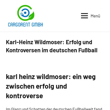
Zum
Inhalt
Menü
springen
Cargorent
Gmbh
Karl-Heinz Wildmoser: Erfolg und
Business
und B2B
Kontroversen im deutschen Fußball
karl heinz wildmoser: ein weg
zwischen erfolg und
kontroverse
Im Glanz und Schatten der deutschen Fußballwelt fand